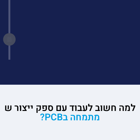
אוטומטיות בתהליך שנראה PCBA (Printed Circuit
Board Assembly
שלב אחרון חביב
בדיקת איכות ובדיקה פונקציונלית של המעגל המורכב לפני
שהוא מועבר לשלב הבא בתהליך הייצור.
למה חשוב לעבוד עם ספק ייצור ש
מתמחה בPCB?